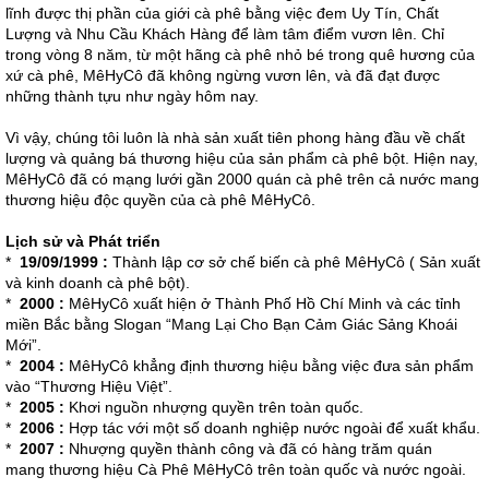
lĩnh được thị phần của giới cà phê bằng việc đem Uy Tín, Chất
Lượng và Nhu Cầu Khách Hàng để làm tâm điểm vươn lên. Chỉ
trong vòng 8 năm, từ một hãng cà phê nhỏ bé trong quê hương của
xứ cà phê, MêHyCô đã không ngừng vươn lên, và đã đạt được
những thành tựu như ngày hôm nay.
Vì vậy, chúng tôi luôn là nhà sản xuất tiên phong hàng đầu về chất
lượng và quảng bá thương hiệu của sản phẩm cà phê bột. Hiện nay,
MêHyCô đã có mạng lưới gần 2000 quán cà phê trên cả nước mang
thương hiệu độc quyền của cà phê MêHyCô.
Lịch sử và Phát triển
*
19/09/1999 :
Thành lập cơ sở chế biến cà phê MêHyCô ( Sản xuất
và kinh doanh cà phê bột).
*
2000 :
MêHyCô xuất hiện ở Thành Phố Hồ Chí Minh và các tỉnh
miền Bắc bằng Slogan “Mang Lại Cho Bạn Cảm Giác Sảng Khoái
Mới”.
*
2004 :
MêHyCô khẳng định thương hiệu bằng việc đưa sản phẩm
vào “Thương Hiệu Việt”.
*
2005 :
Khơi nguồn nhượng quyền trên toàn quốc.
*
2006 :
Hợp tác với một số doanh nghiệp nước ngoài để xuất khẩu.
*
2007 :
Nhượng quyền thành công và đã có hàng trăm quán
mang thương hiệu Cà Phê MêHyCô trên toàn quốc và nước ngoài.