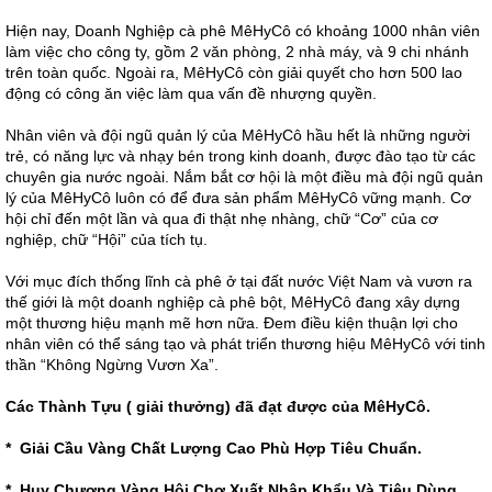
Hiện nay, Doanh Nghiệp cà phê MêHyCô có khoảng 1000 nhân viên
làm việc cho công ty, gồm 2 văn phòng, 2 nhà máy, và 9 chi nhánh
trên toàn quốc. Ngoài ra, MêHyCô còn giải quyết cho hơn 500 lao
động có công ăn việc làm qua vấn đề nhượng quyền.
Nhân viên và đội ngũ quản lý của MêHyCô hầu hết là những người
trẻ, có năng lực và nhạy bén trong kinh doanh, được đào tạo từ các
chuyên gia nước ngoài. Nắm bắt cơ hội là một điều mà đội ngũ quản
lý của MêHyCô luôn có để đưa sản phẩm MêHyCô vững mạnh. Cơ
hội chỉ đến một lần và qua đi thật nhẹ nhàng, chữ “Cơ” của cơ
nghiệp, chữ “Hội” của tích tụ.
Với mục đích thống lĩnh cà phê ở tại đất nước Việt Nam và vươn ra
thế giới là một doanh nghiệp cà phê bột, MêHyCô đang xây dựng
một thương hiệu mạnh mẽ hơn nữa. Đem điều kiện thuận lợi cho
nhân viên có thể sáng tạo và phát triển thương hiệu MêHyCô với tinh
thần “Không Ngừng Vươn Xa”.
Các Thành Tựu ( giải thưởng) đã đạt được của MêHyCô.
* Giải Cầu Vàng Chất Lượng Cao Phù Hợp Tiêu Chuẩn.
* Huy Chương Vàng Hôi Chợ Xuất Nhập Khẩu Và Tiêu Dùng