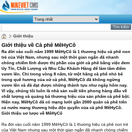
Giới thiệu
Giới thiệu về Cà phê MêHyCô
Ra đời vào cuối năm 1999 MêHyCô là 1 thương hiệu cà phê non
trẻ của Việt Nam, nhưng sau một thời gian ngắn đã nhanh
chóng chiếm lĩnh được thị phần của giới cà phê bằng việc đem
Uy Tín, Chất Lượng và Nhu Cầu Khách Hàng để làm tâm điểm
vươn lên. Chỉ trong vòng 8 năm, từ một hãng cà phê nhỏ bé
trong quê hương của xứ cà phê, MêHyCô đã không ngừng
vươn lên và đã đạt được những thành tựu như ngày hôm nay.
Vì vậy, chúng tôi luôn là nhà sản xuất tiên phong hàng đầu về
chất lượng và quảng bá thương hiệu của sản phẩm cà phê bột.
Hiện nay, MêHyCô đã có mạng lưới gần 2000 quán cà phê trên
cả nước mang thương hiệu độc quyền của cà phê MêHyCô.
Giới thiệu sơ lược về MêHyCô
Ra đời vào cuối năm 1999 MêHyCô là 1 thương hiệu cà phê non trẻ
của Việt Nam nhưng sau một thời gian ngắn đã nhanh chóng chiếm