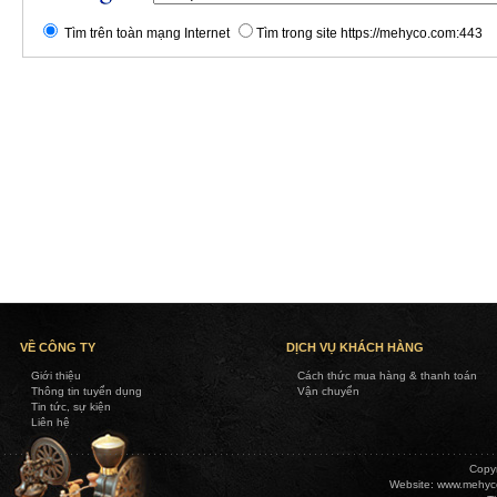
Tìm trên toàn mạng Internet
Tìm trong site https://mehyco.com:443
VỀ CÔNG TY
DỊCH VỤ KHÁCH HÀNG
Giới thiệu
Cách thức mua hàng & thanh toán
Thông tin tuyển dụng
Vận chuyển
Tin tức, sự kiện
Liên hệ
Copy
Website:
www.mehyc