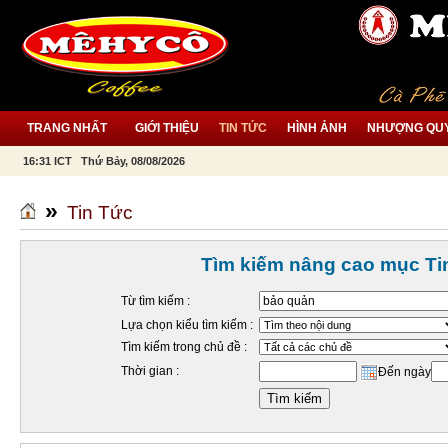
TRANG NHẤT
GIỚI THIỆU
TIN TỨC
HÌNH ẢNH
NHƯỢNG QU
16:31 ICT Thứ Bảy, 08/08/2026
»
Tin Tức
Tìm kiếm nâng cao mục Ti
Từ tìm kiếm :
Lựa chọn kiểu tìm kiếm :
Tìm kiếm trong chủ đề :
Thời gian :
Đến ngày