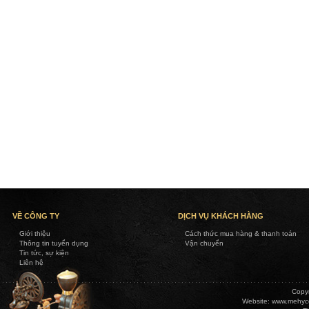
VỀ CÔNG TY
DỊCH VỤ KHÁCH HÀNG
Giới thiệu
Cách thức mua hàng & thanh toán
Thông tin tuyển dụng
Vận chuyển
Tin tức, sự kiện
Liên hệ
Copy
Website:
www.mehyc