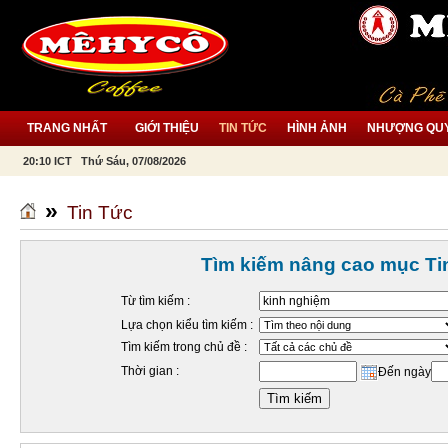
TRANG NHẤT
GIỚI THIỆU
TIN TỨC
HÌNH ẢNH
NHƯỢNG QU
20:10 ICT Thứ Sáu, 07/08/2026
»
Tin Tức
Tìm kiếm nâng cao mục Ti
Từ tìm kiếm :
Lựa chọn kiểu tìm kiếm :
Tìm kiếm trong chủ đề :
Thời gian :
Đến ngày