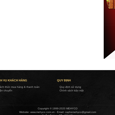
CH VỤ KHÁCH HÀNG
QUY ĐỊNH
ách thức mua hàng & thanh toán
Quy định sử dụng
ận chuyển
Chính sách bảo mật
Copyright © 1999-2020 MEHYCO
Website:
www.mehyco.com.vn
- Email:
caphemehyco@gmail.com