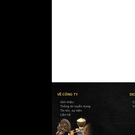
VỀ CÔNG TY
DỊ
Giới thiệu
C
Thông tin tuyển dụng
V
Tin tức, sự kiện
Liên hệ