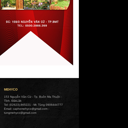
MEHYCO
153 Nguyễn Văn Cừ - Tp. Buôn Ma Thuột -
Tỉnh. ĐăkLăk
Tel: (02623).865221 - Mr. Tùng 0906444777
Email: caphemehyco@gmail.com -
tungmehyco@gmail.com