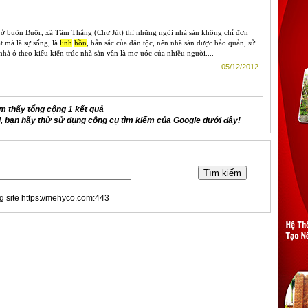
 ở buôn Buôr, xã Tâm Thắng (Chư Jút) thì những ngôi nhà sàn không chỉ đơn
ạt mà là sự sống, là
linh
hồn
, bản sắc của dân tộc, nên nhà sàn được bảo quản, sử
hà ở theo kiểu kiến trúc nhà sàn vẫn là mơ ước của nhiều người....
05/12/2012 -
m thấy tổng cộng 1 kết quả
 bạn hãy thử sử dụng công cụ tìm kiếm của Google dưới đây!
g site https://mehyco.com:443