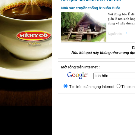
Nhà sàn truyền thống ở buôn Buôr
Với đồng bào Ê đê
giản là nơi sinh ho
dụng và xây dựng n
Nguồn tin :
-/-
Tì
Nếu kết quả này không như mong đợi,
Mở rộng trên Internet :
Tìm trên toàn mạng Internet
Tìm tron