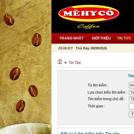
TRANG NHẤT
GIỚI THIỆU
TIN TỨC
23:24 ICT Thứ Bảy, 08/08/2026
»
Tin Tức
Tìm
Từ tìm kiếm :
Lựa chọn kiểu tìm kiếm :
Tìm kiếm trong chủ đề :
Thời gian :
Kết quả tìm kiếm trên Tin tức