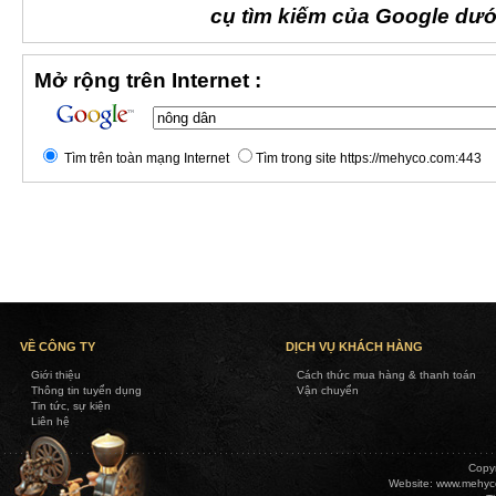
cụ tìm kiếm của Google dướ
Mở rộng trên Internet :
Tìm trên toàn mạng Internet
Tìm trong site https://mehyco.com:443
VỀ CÔNG TY
DỊCH VỤ KHÁCH HÀNG
Giới thiệu
Cách thức mua hàng & thanh toán
Thông tin tuyển dụng
Vận chuyển
Tin tức, sự kiện
Liên hệ
Copy
Website:
www.mehyc