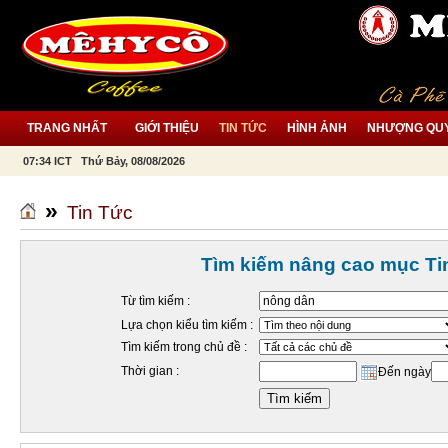
TRANG NHẤT
GIỚI THIỆU
TIN TỨC
HÌNH ẢNH
NHƯỢNG QU
07:34 ICT Thứ Bảy, 08/08/2026
»
Tin Tức
Tìm kiếm nâng cao mục Ti
Từ tìm kiếm :
Lựa chọn kiểu tìm kiếm :
Tìm kiếm trong chủ đề :
Thời gian :
Đến ngày