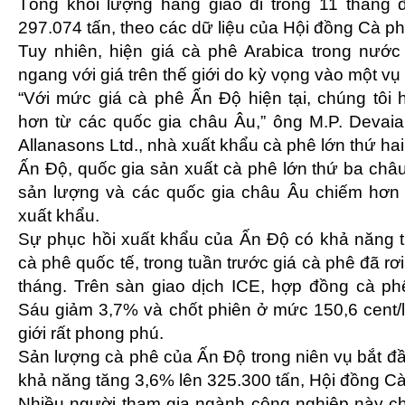
Tổng khối lượng hàng giao đi trong 11 thán
297.074 tấn, theo các dữ liệu của Hội đồng Cà p
Tuy nhiên, hiện giá cà phê Arabica trong nướ
ngang với giá trên thế giới do kỳ vọng vào một vụ
“Với mức giá cà phê Ấn Độ hiện tại, chúng tôi
hơn từ các quốc gia châu Âu,” ông M.P. Devaia
Allanasons Ltd., nhà xuất khẩu cà phê lớn thứ hai
Ấn Độ, quốc gia sản xuất cà phê lớn thứ ba châ
sản lượng và các quốc gia châu Âu chiếm hơn 
xuất khẩu.
Sự phục hồi xuất khẩu của Ấn Độ có khả năng ti
cà phê quốc tế, trong tuần trước giá cà phê đã r
tháng. Trên sàn giao dịch ICE, hợp đồng cà p
Sáu giảm 3,7% và chốt phiên ở mức 150,6 cent/l
giới rất phong phú.
Sản lượng cà phê của Ấn Độ trong niên vụ bắt đ
khả năng tăng 3,6% lên 325.300 tấn, Hội đồng Cà
Nhiều người tham gia ngành công nghiệp này c