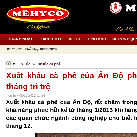
TRANG NHẤT
GIỚI THIỆU
TIN TỨC
HÌNH ẢNH
NHƯỢNG QU
04:24 ICT Thứ Bảy, 08/08/2026
»
»
Tin Tức
Tin tức cà phê
Xuất khẩu cà phê của Ấn Độ ph
tháng trì trệ
Thứ tư - 05/12/2012 13:24
Xuất khẩu cà phê của Ấn Độ, rất chậm trong
khả năng phục hồi kể từ tháng 1/2013 khi hàn
các quan chức ngành công nghiệp cho biết h
tháng 12.