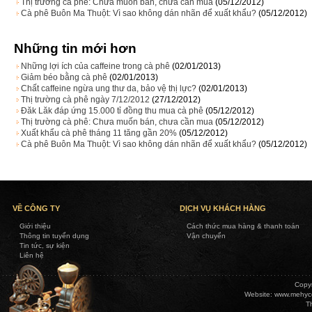
Thị trường cà phê: Chưa muốn bán, chưa cần mua
(05/12/2012)
Cà phê Buôn Ma Thuột: Vì sao không dán nhãn để xuất khẩu?
(05/12/2012)
Những tin mới hơn
Những lợi ích của caffeine trong cà phê
(02/01/2013)
Giảm béo bằng cà phê
(02/01/2013)
Chất caffeine ngừa ung thư da, bảo vệ thị lực?
(02/01/2013)
Thị trường cà phê ngày 7/12/2012
(27/12/2012)
Đăk Lăk đáp ứng 15.000 tỉ đồng thu mua cà phê
(05/12/2012)
Thị trường cà phê: Chưa muốn bán, chưa cần mua
(05/12/2012)
Xuất khẩu cà phê tháng 11 tăng gần 20%
(05/12/2012)
Cà phê Buôn Ma Thuột: Vì sao không dán nhãn để xuất khẩu?
(05/12/2012)
VỀ CÔNG TY
DỊCH VỤ KHÁCH HÀNG
Giới thiệu
Cách thức mua hàng & thanh toán
Thông tin tuyển dụng
Vận chuyển
Tin tức, sự kiện
Liên hệ
Copy
Website:
www.mehyc
T