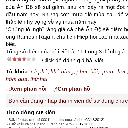
của Ấn Độ sẽ sụt giảm, sau khi xảy ra một đợt 
đầu năm nay. Nhưng cơn mưa gió mùa sau đó và
thắp lên hy vọng về vụ mùa năm nay.
“Chúng tôi nghĩ rằng giá cà phê Ấn Độ sẽ giảm hơ
ông Ramesh Rajah, chủ tịch Hiệp hội các nhà xu
biết.
Tổng số điểm của bài viết là: 11 trong 3 đánh giá
Click để đánh giá bài viết
Từ khóa:
cà phê
,
khả năng
,
phục hồi
,
quan chức
hôm qua
,
thứ hai
Xem phản hồi
--
Gửi phản hồi
Bạn cần đăng nhập thành viên để sử dụng chứ
Theo dòng sự kiện
Đăk Lăk đáp ứng 15.000 tỉ đồng thu mua cà phê
(05/12/2012)
Xuất khẩu cà phê tháng 11 tăng gần 20%
(05/12/2012)