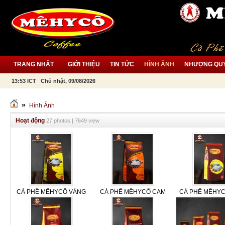
TRANG NHẤT
GIỚI THIỆU
TIN TỨC
HÌNH ẢNH
NHƯỢNG QU
13:53 ICT Chủ nhật, 09/08/2026
»
Hình Ảnh
Hoạt động
27 photos | 7649 view
CÀ PHÊ MÊHYCÔ VÀNG
CÀ PHÊ MÊHYCÔ CAM
CÀ PHÊ MÊHYC