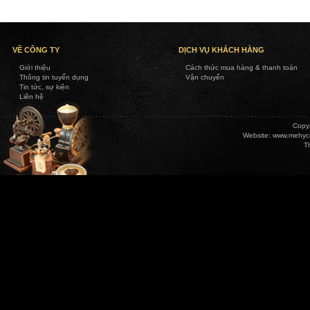
VỀ CÔNG TY
DỊCH VỤ KHÁCH HÀNG
Giới thiệu
Cách thức mua hàng & thanh toán
Thông tin tuyển dụng
Vận chuyển
Tin tức, sự kiện
Liên hệ
Copy
Website:
www.mehyc
T