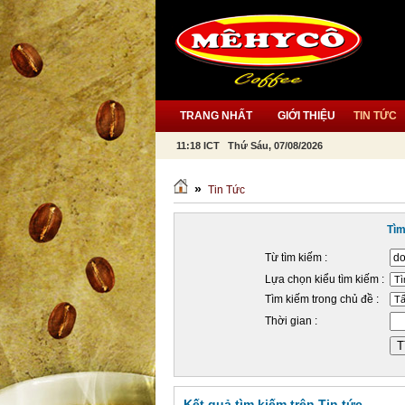
TRANG NHẤT
GIỚI THIỆU
TIN TỨC
11:18 ICT Thứ Sáu, 07/08/2026
»
Tin Tức
Tìm
Từ tìm kiếm :
Lựa chọn kiểu tìm kiếm :
Tìm kiếm trong chủ đề :
Thời gian :
Kết quả tìm kiếm trên Tin tức