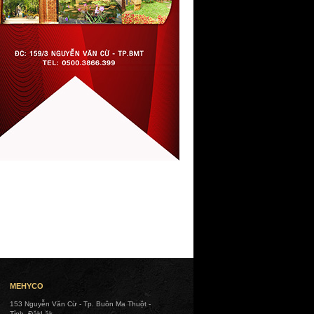
MEHYCO
153 Nguyễn Văn Cừ - Tp. Buôn Ma Thuột -
Tỉnh. ĐăkLăk