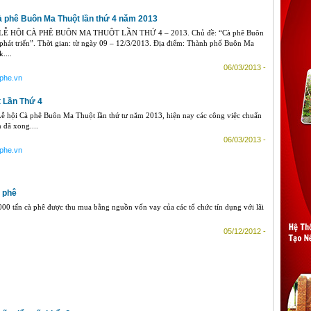
à phê Buôn Ma Thuột lần thứ 4 năm 2013
 HỘI CÀ PHÊ BUÔN MA THUỘT LẦN THỨ 4 – 2013. Chủ đề: “Cà phê Buôn
 phát triển”. Thời gian: từ ngày 09 – 12/3/2013. Địa điểm: Thành phố Buôn Ma
....
06/03/2013 -
aphe.vn
 Lần Thứ 4
ễ hội Cà phê Buôn Ma Thuột lần thứ tư năm 2013, hiện nay các công việc chuẩn
n đã xong....
06/03/2013 -
aphe.vn
à phê
00 tấn cà phê được thu mua bằng nguồn vốn vay của các tổ chức tín dụng với lãi
05/12/2012 -