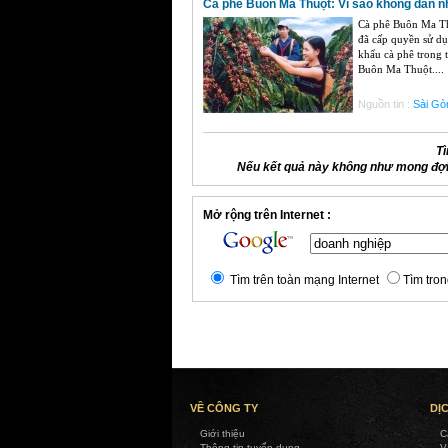
Cà phê Buôn Ma Thuột: Vì sao không dán n
Cà phê Buôn Ma Thu
đã cấp quyền sử d
khẩu cà phê trong
Buôn Ma Thuột....
Nguồn tin :
Sài Gò
Tì
Nếu kết quả này không như mong đợi,
Mở rộng trên Internet :
Tìm trên toàn mạng Internet
Tìm tron
VỀ CÔNG TY
DỊ
Giới thiệu
C
Thông tin tuyển dụng
V