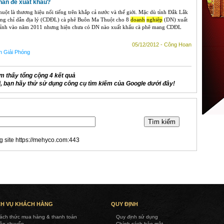
hãn để xuất khẩu?
ột là thương hiệu nổi tiếng trên khắp cả nước và thế giới. Mặc dù tỉnh Đắk Lắk
ụng chỉ dẫn địa lý (CDĐL) cà phê Buôn Ma Thuột cho 8
doanh
nghiệp
(DN) xuất
 tỉnh vào năm 2011 nhưng hiện chưa có DN nào xuất khẩu cà phê mang CDĐL
05/12/2012 - Công Hoan
n Giải Phóng
m thấy tổng cộng 4 kết quả
 bạn hãy thử sử dụng công cụ tìm kiếm của Google dưới đây!
g site https://mehyco.com:443
CH VỤ KHÁCH HÀNG
QUY ĐỊNH
ách thức mua hàng & thanh toán
Quy định sử dụng
ận chuyển
Chính sách bảo mật