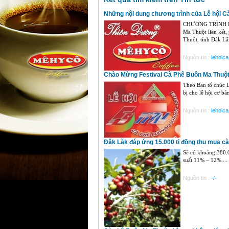
Những nội dung chương trình của Lễ hội C
CHƯƠNG TRÌNH LỄ
Ma Thuột liên kết,
Thuột, tỉnh Đắk Lắk
Nguồn tin :
lehoic
Chào Mừng Festival Cà Phê Buôn Ma Thuột
Theo Ban tổ chức L
bị cho lễ hội cơ bả
Nguồn tin :
lehoic
Đăk Lăk đáp ứng 15.000 tỉ đồng thu mua c
Sẽ có khoảng 380.0
suất 11% – 12%....
Nguồn tin :
-/-