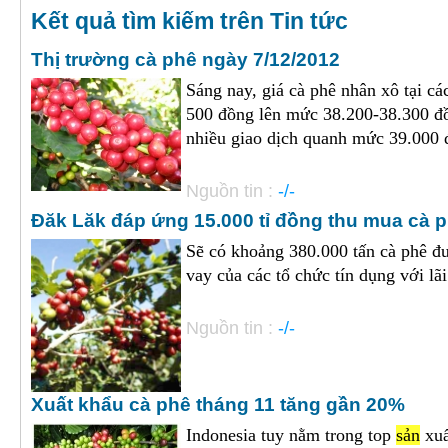
Kết quả tìm kiếm trên Tin tức
Thị trường cà phê ngày 7/12/2012
Sáng nay, giá cà phê nhân xô tại c
500 đồng lên mức 38.200-38.300 đồ
nhiều giao dịch quanh mức 39.000 đ
Nguồn tin :
-/-
Đăk Lăk đáp ứng 15.000 tỉ đồng thu mua cà 
Sẽ có khoảng 380.000 tấn cà phê 
vay của các tổ chức tín dụng với lã
Nguồn tin :
-/-
Xuất khẩu cà phê tháng 11 tăng gần 20%
Indonesia tuy nằm trong top
sản
xuấ