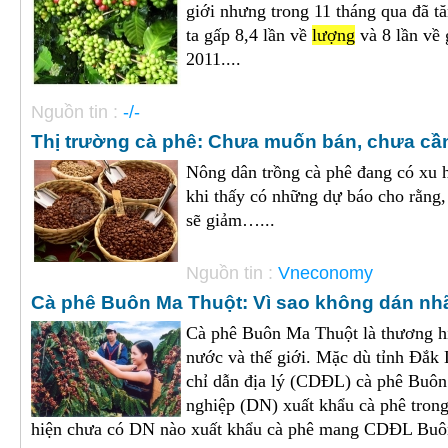
giới nhưng trong 11 tháng qua đã t
ta gấp 8,4 lần về
lượng
và 8 lần về 
2011....
Nguồn tin :
-/-
Thị trường cà phê: Chưa muốn bán, chưa c
Nông dân trồng cà phê đang có xu 
khi thấy có những dự báo cho rằng
sẽ giảm…...
Nguồn tin :
Vneconomy
Cà phê Buôn Ma Thuột: Vì sao không dán nh
Cà phê Buôn Ma Thuột là thương hiệ
nước và thế giới. Mặc dù tỉnh Đắk
chỉ dẫn địa lý (CDĐL) cà phê Buô
nghiệp (DN) xuất khẩu cà phê tron
hiện chưa có DN nào xuất khẩu cà phê mang CDĐL Buôn