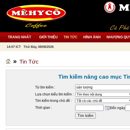
TRANG NHẤT
GIỚI THIỆU
TIN TỨC
HÌNH ẢNH
NHƯỢNG QU
14:07 ICT Thứ Bảy, 08/08/2026
»
Tin Tức
Tìm kiếm nâng cao mục Ti
Từ tìm kiếm :
Lựa chọn kiểu tìm kiếm :
Tìm kiếm trong chủ đề :
Thời gian :
Đến ngày