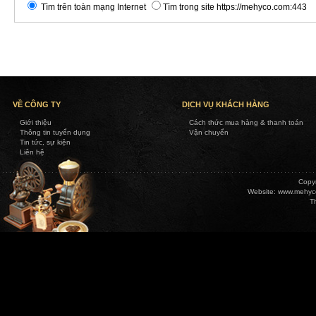
Tìm trên toàn mạng Internet
Tìm trong site https://mehyco.com:443
VỀ CÔNG TY
DỊCH VỤ KHÁCH HÀNG
Giới thiệu
Cách thức mua hàng & thanh toán
Thông tin tuyển dụng
Vận chuyển
Tin tức, sự kiện
Liên hệ
Copy
Website:
www.mehyc
T