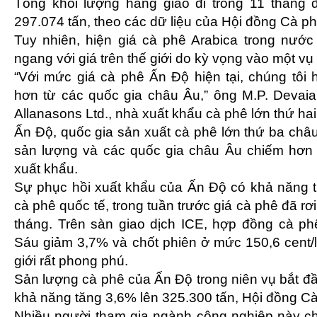
Tổng khối lượng hàng giao đi trong 11 thán
297.074 tấn, theo các dữ liệu của Hội đồng Cà p
Tuy nhiên, hiện giá cà phê Arabica trong nướ
ngang với giá trên thế giới do kỳ vọng vào một vụ
“Với mức giá cà phê Ấn Độ hiện tại, chúng tôi
hơn từ các quốc gia châu Âu,” ông M.P. Devaia
Allanasons Ltd., nhà xuất khẩu cà phê lớn thứ hai
Ấn Độ, quốc gia sản xuất cà phê lớn thứ ba châ
sản lượng và các quốc gia châu Âu chiếm hơn 
xuất khẩu.
Sự phục hồi xuất khẩu của Ấn Độ có khả năng ti
cà phê quốc tế, trong tuần trước giá cà phê đã r
tháng. Trên sàn giao dịch ICE, hợp đồng cà p
Sáu giảm 3,7% và chốt phiên ở mức 150,6 cent/l
giới rất phong phú.
Sản lượng cà phê của Ấn Độ trong niên vụ bắt đ
khả năng tăng 3,6% lên 325.300 tấn, Hội đồng Cà
Nhiều người tham gia ngành công nghiệp này c