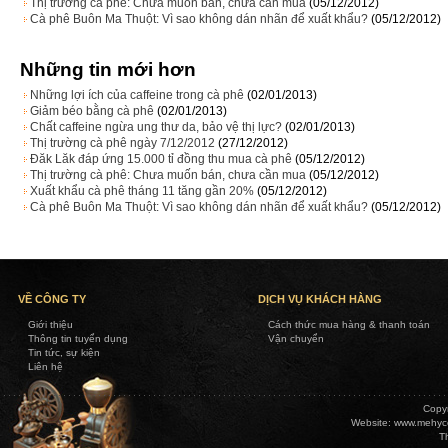
Thị trường cà phê: Chưa muốn bán, chưa cần mua
(05/12/2012)
Cà phê Buôn Ma Thuột: Vì sao không dán nhãn để xuất khẩu?
(05/12/2012)
Những tin mới hơn
Những lợi ích của caffeine trong cà phê
(02/01/2013)
Giảm béo bằng cà phê
(02/01/2013)
Chất caffeine ngừa ung thư da, bảo vệ thị lực?
(02/01/2013)
Thị trường cà phê ngày 7/12/2012
(27/12/2012)
Đăk Lăk đáp ứng 15.000 tỉ đồng thu mua cà phê
(05/12/2012)
Thị trường cà phê: Chưa muốn bán, chưa cần mua
(05/12/2012)
Xuất khẩu cà phê tháng 11 tăng gần 20%
(05/12/2012)
Cà phê Buôn Ma Thuột: Vì sao không dán nhãn để xuất khẩu?
(05/12/2012)
VỀ CÔNG TY
DỊCH VỤ KHÁCH HÀNG
Giới thiệu
Cách thức mua hàng & thanh toán
Thông tin tuyển dụng
Vận chuyển
Tin tức, sự kiện
Liên hệ
Copy
Website:
www.mehyc
T