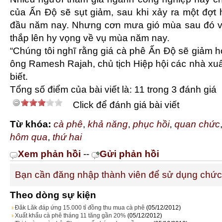
của Ấn Độ sẽ sụt giảm, sau khi xảy ra một đợt 
đầu năm nay. Nhưng cơn mưa gió mùa sau đó và
thắp lên hy vọng về vụ mùa năm nay.
“Chúng tôi nghĩ rằng giá cà phê Ấn Độ sẽ giảm hơ
ông Ramesh Rajah, chủ tịch Hiệp hội các nhà xu
biết.
Tổng số điểm của bài viết là: 11 trong 3 đánh giá
Click để đánh giá bài viết
Từ khóa:
cà phê
,
khả năng
,
phục hồi
,
quan chức
hôm qua
,
thứ hai
Xem phản hồi
--
Gửi phản hồi
Bạn cần đăng nhập thành viên để sử dụng chứ
Theo dòng sự kiện
Đăk Lăk đáp ứng 15.000 tỉ đồng thu mua cà phê
(05/12/2012)
Xuất khẩu cà phê tháng 11 tăng gần 20%
(05/12/2012)