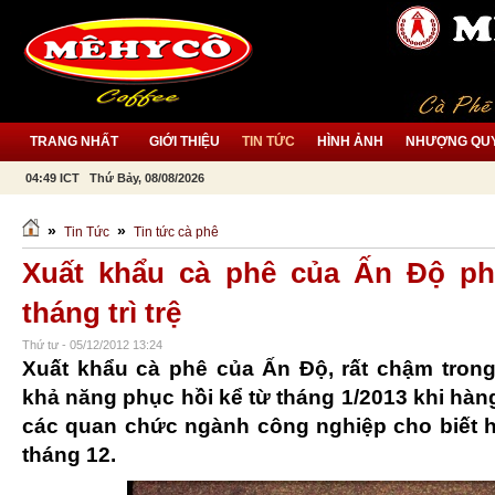
TRANG NHẤT
GIỚI THIỆU
TIN TỨC
HÌNH ẢNH
NHƯỢNG QU
04:50 ICT Thứ Bảy, 08/08/2026
»
»
Tin Tức
Tin tức cà phê
Xuất khẩu cà phê của Ấn Độ ph
tháng trì trệ
Thứ tư - 05/12/2012 13:24
Xuất khẩu cà phê của Ấn Độ, rất chậm trong
khả năng phục hồi kể từ tháng 1/2013 khi hàn
các quan chức ngành công nghiệp cho biết h
tháng 12.