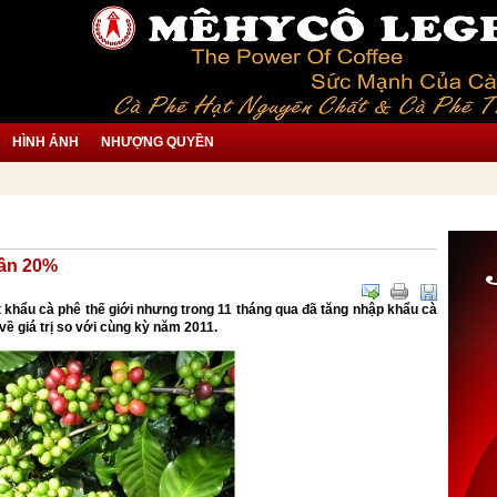
HÌNH ẢNH
NHƯỢNG QUYỀN
gần 20%
t khẩu cà phê thế giới nhưng trong 11 tháng qua đã tăng nhập khẩu cà
về giá trị so với cùng kỳ năm 2011.