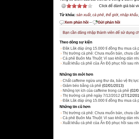
Click để đánh giá bài vi
Từ khóa:
sản xuất
,
cà phê
,
thế giới
,
nhập khẩu
Xem phản hồi
--
Gửi phản hồi
Bạn cần đăng nhập thành viên để sử dụng c
Theo dòng sự kiện
Đăk Lăk đáp ứng 15.000 tỉ đồng thu mua cà 
Thị trường cà phê: Chưa muốn bán, chưa cầ
Cà phê Buôn Ma Thuột: Vì sao không dán nh
Xuất khẩu cà phê của Ấn Độ phục hồi sau nhiề
Những tin mới hơn
Chất caffeine ngừa ung thư da, bảo vệ thị lự
Giảm béo bằng cà phê
(02/01/2013)
Những lợi ích của caffeine trong cà phê
(02/
Thị trường cà phê ngày 7/12/2012
(27/12/20
Đăk Lăk đáp ứng 15.000 tỉ đồng thu mua cà 
Những tin cũ hơn
Thị trường cà phê: Chưa muốn bán, chưa cầ
Cà phê Buôn Ma Thuột: Vì sao không dán nh
Xuất khẩu cà phê của Ấn Độ phục hồi sau nhiề