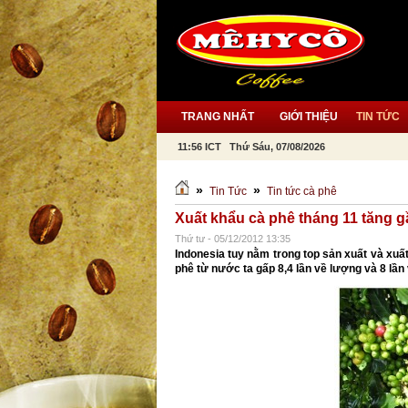
TRANG NHẤT
GIỚI THIỆU
TIN TỨC
11:56 ICT Thứ Sáu, 07/08/2026
»
»
Tin Tức
Tin tức cà phê
Xuất khẩu cà phê tháng 11 tăng 
Thứ tư - 05/12/2012 13:35
Indonesia tuy nằm trong top sản xuất và xuấ
phê từ nước ta gấp 8,4 lần về lượng và 8 lần 