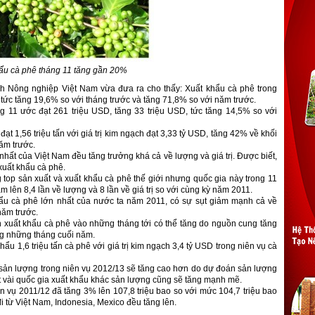
ẩu cà phê tháng 11 tăng gần 20%
nh Nông nghiệp Việt Nam vừa đưa ra cho thấy: Xuất khẩu cà phê trong
 tức tăng 19,6% so với tháng trước và tăng 71,8% so với năm trước.
ng 11 ước đạt 261 triệu USD, tăng 33 triệu USD, tức tăng 14,5% so với
t 1,56 triệu tấn với giá trị kim ngạch đạt 3,33 tỷ USD, tăng 42% về khối
năm trước.
 nhất của Việt Nam đều tăng trưởng khá cả về lượng và giá trị. Được biết,
uất khẩu cà phê.
 top sản xuất và xuất khẩu cà phê thế giới nhưng quốc gia này trong 11
 lên 8,4 lần về lượng và 8 lần về giá trị so với cùng kỳ năm 2011.
khẩu cà phê lớn nhất của nước ta năm 2011, có sự sụt giảm mạnh cả về
năm trước.
xuất khẩu cà phê vào những tháng tới có thể tăng do nguồn cung tăng
ng những tháng cuối năm.
ẩu 1,6 triệu tấn cà phê với giá trị kim ngạch 3,4 tỷ USD trong niên vụ cà
 sản lượng trong niên vụ 2012/13 sẽ tăng cao hơn do dự đoán sản lượng
ột vài quốc gia xuất khẩu khác sản lượng cũng sẽ tăng mạnh mẽ.
n vụ 2011/12 đã tăng 3% lên 107,8 triệu bao so với mức 104,7 triệu bao
i từ Việt Nam, Indonesia, Mexico đều tăng lên.
á