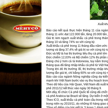
Xuất kh
Báo cáo kết quả thực hiện tháng 11 của ngà
tháng 11 ước đạt 122.000 tấn, tăng 20.000 tấn,
Giá trị kim ngạch xuất khẩu cà phê trong thá
tháng 10 và tăng 74% so với cùng kỳ.
Xuất khẩu cà phê trong 11 tháng đầu năm ước đạ
lượng và tăng 37,4% về giá trị so với cùng kỳ 
Đức và Mỹ là hai thị trường tiêu thụ cà phê lớn
Đức chiếm 12,03% và Mỹ chiếm 12% thị phần x
Đáng chú ý hơn cả là Indonesia, tuy nằm trong
tháng qua đã tăng nhập khẩu cà phê từ Việt Nam
Trong khi đó thị trường Bỉ, thị trường nhập 
lượng lẫn giá trị, chỉ bằng 60% so với cùng kỳ 
Báo cáo của ngành Nông nghiệp cũng dự kiến 
mạnh khi Việt Nam bước vào vụ thu hoạch tro
Theo dữ liệu của Hải Quan, Việt Nam đã xuất kh
phê 2011/12 kết thúc vào ngày 30 tháng 9.
Mới đây, tổ chức Cà phê Quốc tế cũng đã chốt
cà phê Arabica tại Brazil sẽ tăng. Dự kiến ở m
Theo ICO, xuất khẩu cà phê toàn cầu trong niê
trong niên vụ 2010/11, do những lô hàng giao đ
Tổng số điểm của bài viết là: 5 trong 1 đánh gi